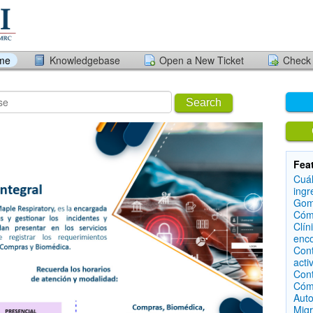
ome
Knowledgebase
Open a New Ticket
Check 
Search
Fea
Cuál
ingr
Gom
Cómo
Clín
enc
Cont
acti
Cont
Cómo
Aut
Migr