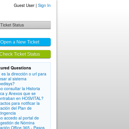
Guest User |
Sign In
Ticket Status
Open a New Ticket
Check Ticket Status
tured Questions
 es la dirección o url para
esar al sistema
edisys?
 consultar la Historia
ica y Anexos que se
ontraban en HOSVITAL?
actos para notificar la
vación del Plan de
ingencia
 accedo al portal de
ogestión de Nómina
ación Office 365 - Pasos